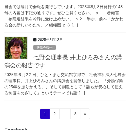
当会では隔月で会報を発行しています。2025年8月8日発行の143
号の内容は下記の通りです。ぜひご覧ください。 ｐ１ 巻頭言
「参院選結果を冷静に受け止めたい」 ｐ２ 半歩、前へ！かかわ
る会の新しいかたち。／組織図 ｐ３ […]
2025年8月12日
研修会報告
七野会理事長 井上ひろみさんの講
演会の報告です
2025年６月2２日、ひと・まち交流館京都で、社会福祉法人七野会
の理事長、井上ひろみさんの講演会を開催しました。 「介護保険
の25年を振りかえる」、そして副題として「誰もが安心して使え
る制度をめざして」というテーマでお話 […]
投
固
固
固
1
2
…
8
»
稿
定
定
定
ペ
ペ
ペ
の