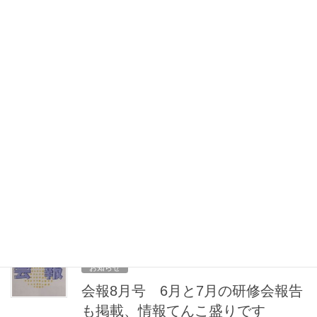
「強い女性は歓迎していいが」 ｐ２～３ 10月市民講座報告「市
民が議会を動かした」 ｐ４～５ […]
2025年10月7日
お知らせ
当会は市民活動団体として一歩前
進 くわしくは会報10月号をご覧く
ださい
当会では隔月で会報を発行しています。2025年10月3日発行の144
号の内容は下記の通りです。ぜひご覧ください。 ｐ１ 巻頭言
「市民活動が世界を動かすと信じて！」 ｐ２ 市民の声を介護保
険に！ 笠原副理事長が京都市高推 […]
2025年8月14日
お知らせ
会報8月号 6月と7月の研修会報告
も掲載、情報てんこ盛りです