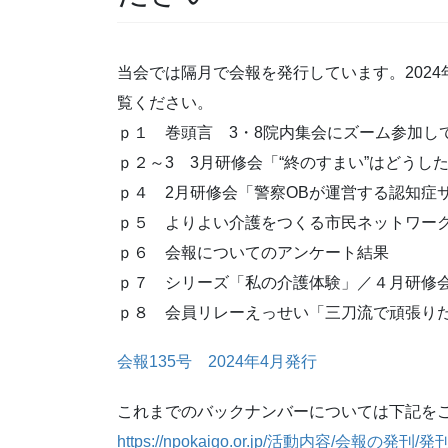
当会では隔月で会報を発行しています。2024
覧ください。
ｐ１ 巻頭言 3・8院内集会にズーム参加し
ｐ２～3 3月研修会「“終のすまい”はどうし
ｐ４ 2月研修会「警察OBが運営する認知症
ｐ５ よりよい介護をつくる市民ネットワー
ｐ６ 会報についてのアンケート結果
ｐ７ シリーズ「私の介護体験」／４月研修
ｐ８ 会員リレーえっせい「三刀流で頑張り
会報135号 2024年4月発行
これまでのバックナンバーについては下記を
https://npokaigo.or.jp/活動内容/会報の発刊/
発