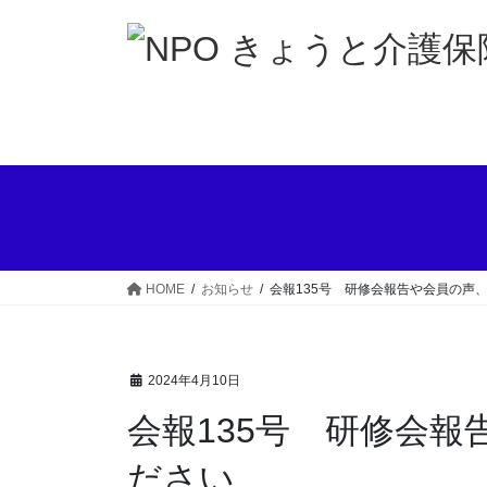
コ
ナ
ン
ビ
テ
ゲ
ン
ー
ツ
シ
へ
ョ
ス
ン
キ
に
ッ
移
プ
動
HOME
お知らせ
会報135号 研修会報告や会員の声
2024年4月10日
会報135号 研修会
ださい