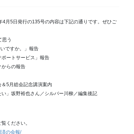
年4月5日発行の135号の内容は下記の通りです。ぜひご
て思う
たいですか。」報告
サポートサービス」報告
クからの報告
会＆5月総会記念講演案内
たい」坂野裕也さん／シルバー川柳／編集後記
ご覧ください。
刊済の会報
/
‎